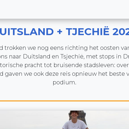
UITSLAND + TJECHIË 20
jd trokken we nog eens richting het oosten v
ns naar Duitsland en Tsjechië, met stops in 
storische pracht tot bruisende stadsleven: overal
rd gaven we ook deze reis opnieuw het beste v
podium.