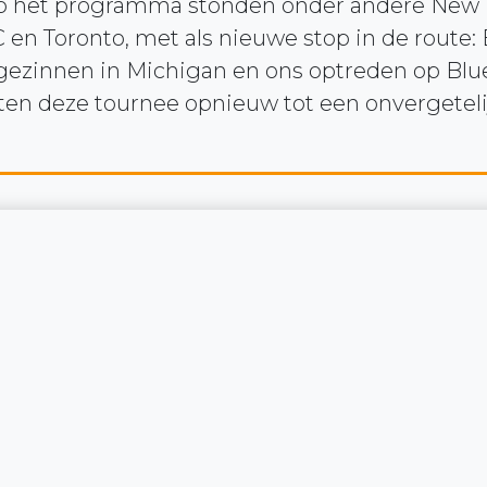
p het programma stonden onder andere New Y
en Toronto, met als nieuwe stop in de route: 
stgezinnen in Michigan en ons optreden op Blu
n deze tournee opnieuw tot een onvergetelij