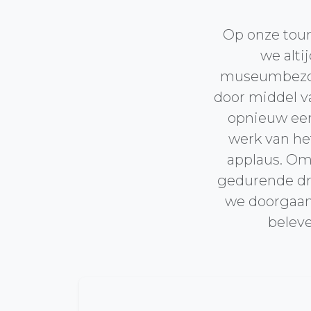
Op onze tour
we alti
museumbezoe
door middel va
opnieuw een
werk van he
applaus. Om 
gedurende dr
we doorgaan
beleve