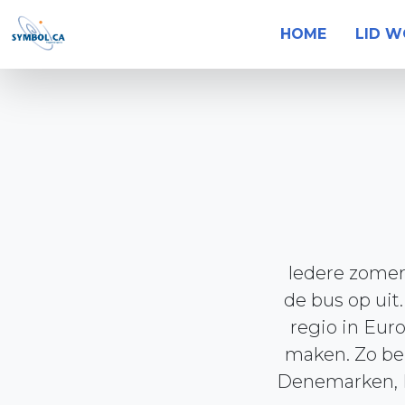
HOME
LID 
Iedere zomer
de bus op uit
regio in Eur
maken. Zo bez
Denemarken, Du